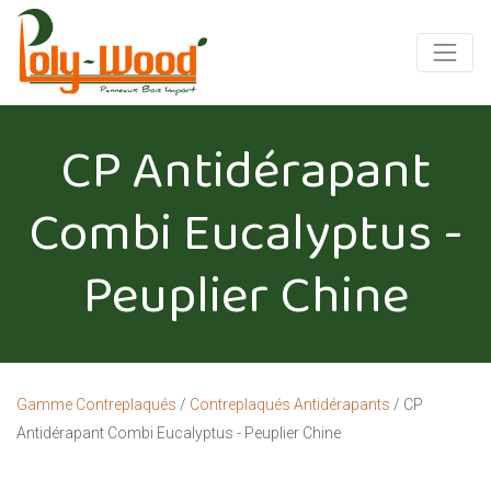
CP Antidérapant
Combi Eucalyptus -
Peuplier Chine
Gamme Contreplaqués
/
Contreplaqués Antidérapants
/ CP
Antidérapant Combi Eucalyptus - Peuplier Chine